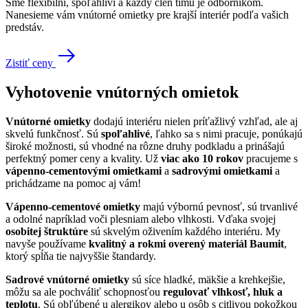
Sme flexibilní, spoľahliví a každý člen tímu je odborníkom.
Nanesieme vám vnútorné omietky pre krajší interiér podľa vašich
predstáv.
Zistiť ceny
Vyhotovenie vnútorných omietok
Vnútorné omietky
dodajú interiéru nielen príťažlivý vzhľad, ale aj
skvelú funkčnosť. Sú
spoľahlivé
, ľahko sa s nimi pracuje, ponúkajú
široké možnosti, sú vhodné na rôzne druhy podkladu a prinášajú
perfektný pomer ceny a kvality. Už
viac ako 10 rokov
pracujeme s
vápenno-cementovými omietkami
a
sadrovými omietkami
a
prichádzame na pomoc aj vám!
Vápenno-cementové omietky
majú výbornú pevnosť, sú trvanlivé
a odolné napríklad voči plesniam alebo vlhkosti. Vďaka svojej
osobitej štruktúre
sú skvelým oživením každého interiéru. My
navyše používame
kvalitný a rokmi overený materiál Baumit
,
ktorý spĺňa tie najvyššie štandardy.
Sadrové vnútorné omietky
sú síce hladké, mäkšie a krehkejšie,
môžu sa ale pochváliť schopnosťou
regulovať vlhkosť, hluk a
teplotu
. Sú obľúbené u alergikov alebo u osôb s citlivou pokožkou